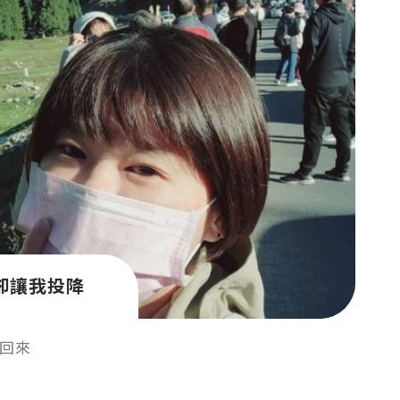
卻讓我投降
回來