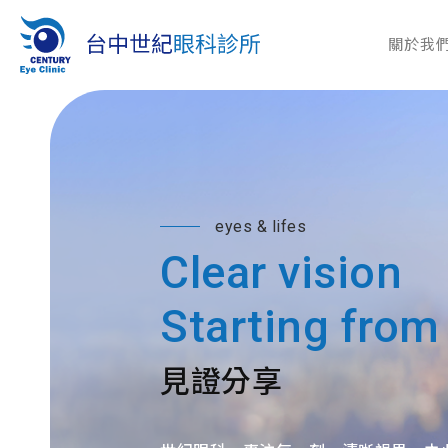
關於我
eyes & lifes
Clear vision
Starting from
見證分享