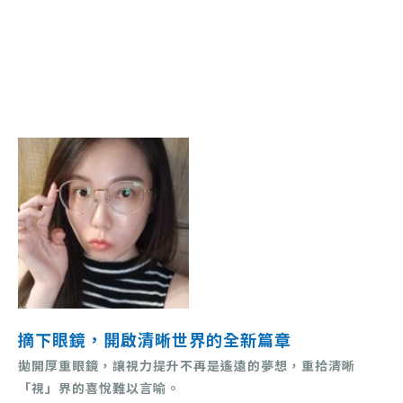
摘下眼鏡，開啟清晰世界的全新篇章
拋開厚重眼鏡，讓視力提升不再是遙遠的夢想，重拾清晰
「視」界的喜悅難以言喻。