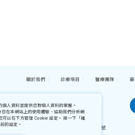
關於我們
診療項目
醫療團隊
最
04-23237378
的個人資料並提供您對個人資料的掌握。
Tel.
來提升您在本網站上的使用體驗、協助我們分析網
0800-237378
近視雷射諮詢.
在下方管理 Cookie 設定。 按一下「確
目前的設定。
404台中市北區英才路380-2號
Add.