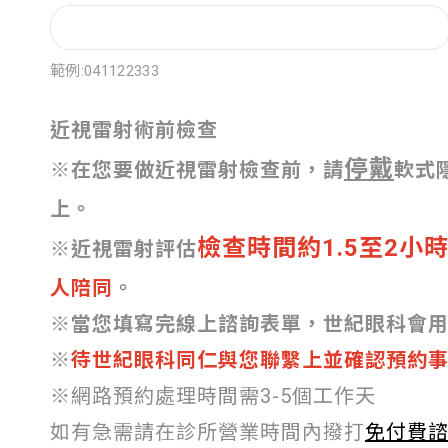
範例:041122333
近視雷射術前檢查
停戴
※
在您要做近視雷射檢查前，請
軟式
上。
檢查時間約1.5至2小
※
近視雷射評估
人陪同
。
※
當您填寫完線上諮詢表單，世紀眼科會
※
待世紀眼科同仁與您聯繫上並確認預約
※網路預約處理時間需3-5個工作天
如有急需請在診所營業時間內撥打
免付費諮詢