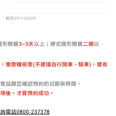
範例:0911222333
隱形眼鏡
3~5天
以上；硬式隱形眼鏡
二週
以
時
，需散瞳檢查(不建議自行開車、騎車)，需有
用電話跟您確認預約的日期與時間。
事項後，才算預約成功。
電話0800-237378