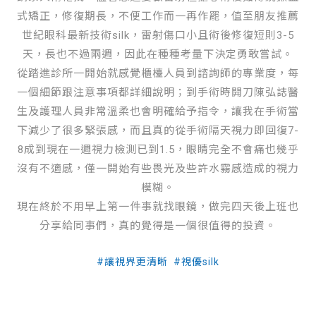
式矯正，修復期長，不便工作而一再作罷，值至朋友推薦
世紀眼科最新技術silk，雷射傷口小且術後修復短則3-5
天，長也不過兩週，因此在種種考量下決定勇敢嘗試。
從踏進診所一開始就感覺櫃檯人員到諮詢師的專業度，每
一個細節跟注意事項都詳細說明；到手術時開刀陳弘誌醫
生及護理人員非常溫柔也會明確給予指令，讓我在手術當
下減少了很多緊張感，而且真的從手術隔天視力即回復7-
8成到現在一週視力檢測已到1.5，眼睛完全不會痛也幾乎
沒有不適感，僅一開始有些畏光及些許水霧感造成的視力
模糊。
現在終於不用早上第一件事就找眼鏡，做完四天後上班也
分享給同事們，真的覺得是一個很值得的投資。
#讓視界更清晰 #視優silk