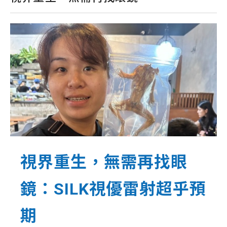
視界重生，無需再找眼
鏡：SILK視優雷射超乎預
期