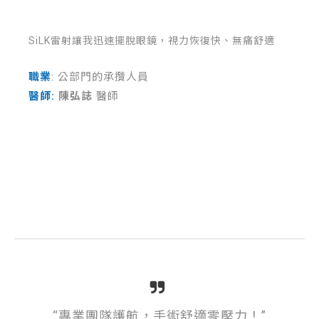
SiLK雷射讓我迅速擺脫眼鏡，視力恢復快、無痛舒適
職業
:
公部門的承攬人員
醫師:
陳弘誌
醫師
“專業團隊護航，手術舒適零壓力！”