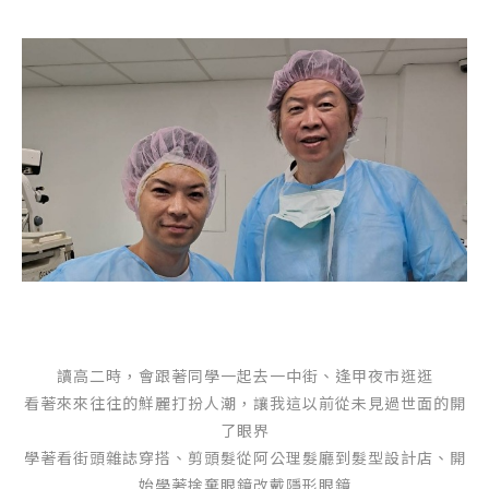
讀高二時，會跟著同學一起去一中街、逢甲夜市逛逛
看著來來往往的鮮麗打扮人潮，讓我這以前從未見過世面的開
了眼界
學著看街頭雜誌穿搭、剪頭髮從阿公理髮廳到髮型設計店、開
始學著捨棄眼鏡改戴隱形眼鏡