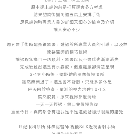
原本還未諮詢前是打算還會多方考慮
結果諮詢後變同週五馬上安排手術
足見諮詢時專業人員的詳細又細心的檢查及介紹
讓人安心不少
週五要手術時還是很緊張，透過診所專業人員的引導，以及林
浤裕醫師的精巧技術
讓過程無痛且一切順利，緊張以及不適感也漸漸消失
完成後雖然還是有水霧感，但距離感卻清楚呈現
3-4個小時後，遠距離的影像慢慢清晰
雖然麻藥退了，還是會不舒服，只能多多休息
隔天回診檢查，量測的視力均達1.0-1.2
突然感覺，原來視界那麼清晰
一天一天經過，傷口會慢慢恢復
直至今日，真的都會有種我是不是還戴著隱形眼鏡的錯覺
世紀眼科診所 林浤裕醫師 視優SiLK近視雷射手術