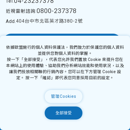
04-23237378
Tel.
0800-237378
近視雷射諮詢.
404台中市北區英才路380-2號
Add.
視優Silk極飛秒近視雷射
依據歐盟施行的個人資料保護法，我們致力於保護您的個人資料
並提供您對個人資料的掌握。
按一下「全部接受」，代表您允許我們置放 Cookie 來提升您在
林浤裕醫師網站
本網站上的使用體驗、協助我們分析網站效能和使用狀況，以及
讓我們投放相關聯的行銷內容。您可以在下方管理 Cookie 設
定。 按一下「確認」即代表您同意採用目前的設定。
隱私權政策
Copyright ©
2026
century
All Rights Reserved.
管理Cookies
Design
by
iBest
全部接受
即時預約
LINE