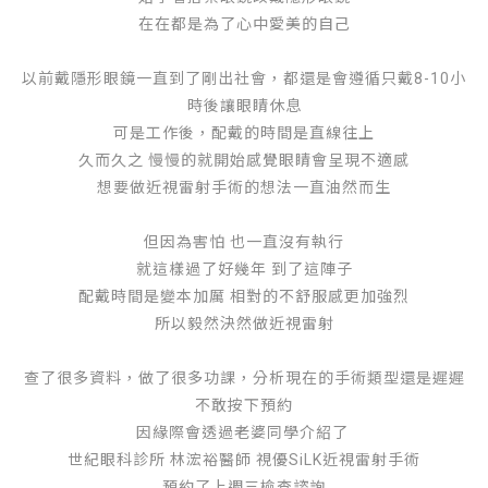
在在都是為了心中愛美的自己
以前戴隱形眼鏡一直到了剛出社會，都還是會遵循只戴8-10小
時後讓眼睛休息
可是工作後，配戴的時間是直線往上
久而久之 慢慢的就開始感覺眼睛會呈現不適感
想要做近視雷射手術的想法一直油然而生
但因為害怕 也一直沒有執行
就這樣過了好幾年 到了這陣子
配戴時間是變本加厲 相對的不舒服感更加強烈
所以毅然決然做近視雷射
查了很多資料，做了很多功課，分析現在的手術類型還是遲遲
不敢按下預約
因緣際會透過老婆同學介紹了
世紀眼科診所 林浤裕醫師 視優SiLK近視雷射手術
預約了上週三檢查諮詢