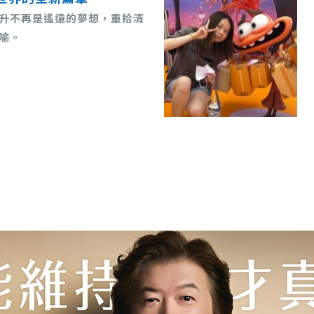
升不再是遙遠的夢想，重拾清
喻。