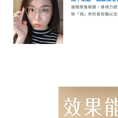
拋開厚重眼鏡，讓視力提
晰「視」界的喜悅難以言