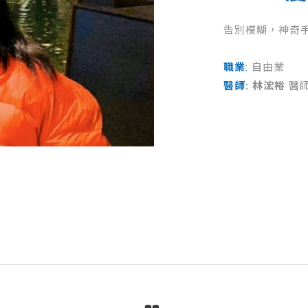
告別模糊，神奇
職業
:
自由業
醫師:
林浤裕
醫