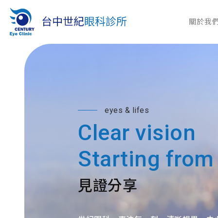
關於我
eyes & lifes
Clear vision
Starting from
見證分享