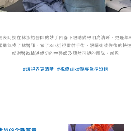
多歲表阿姨在林浤裕醫師的妙手回春下眼睛變得明亮清晰，更是年
起勇氣找了林醫師，做了Silk近視雷射手術，眼睛術後恢復的
感謝醫術精湛親切的林醫師及藹然可親的團隊，感恩
#讓視界更清晰 #視優silk#聽專業準沒錯
世界的全新篇章