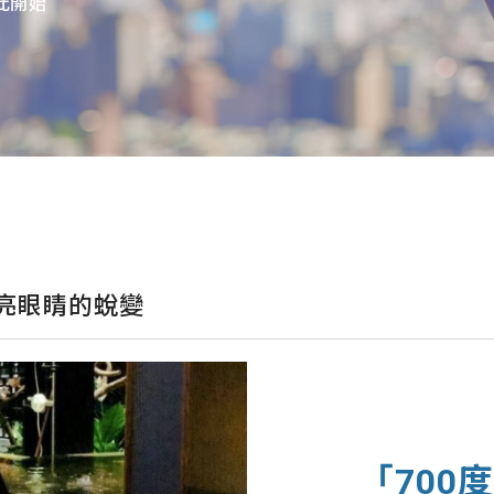
此開始
亮眼睛的蛻變
「700