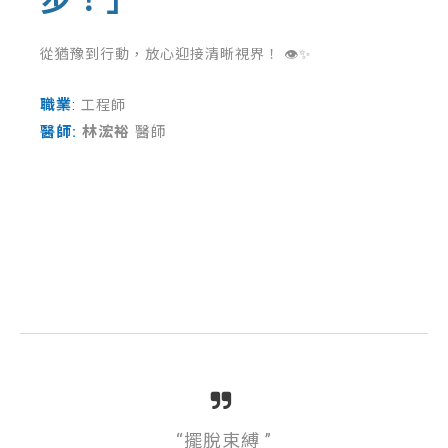
步！」
從猶豫到行動，放心迎接清晰視界！ 👁✨
職業
:
工程師
醫師:
林浤裕
醫師
“擺脫束縛
”