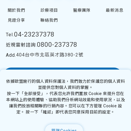
關於我們
診療項目
醫療團隊
最新消息
見證分享
聯絡我們
04-23237378
Tel.
0800-237378
近視雷射諮詢.
404台中市北區英才路380-2號
Add.
視優Silk極飛秒近視雷射
依據歐盟施行的個人資料保護法，我們致力於保護您的個人資料
並提供您對個人資料的掌握。
按一下「全部接受」，代表您允許我們置放 Cookie 來提升您在
林浤裕醫師網站
本網站上的使用體驗、協助我們分析網站效能和使用狀況，以及
讓我們投放相關聯的行銷內容。您可以在下方管理 Cookie 設
定。 按一下「確認」即代表您同意採用目前的設定。
隱私權政策
Copyright ©
2026
century
All Rights Reserved.
管理Cookies