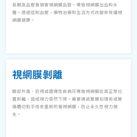
長期高血壓會損害視網膜血管，導致視網膜出血和水
腫。透過控制血壓，藥物治療和生活方式改變來保護視
網膜健康。
視網膜剝離
眼部外傷、近視或遺傳性疾病可導致視網膜從其正常位
置剝離，造成視力突然下降。需要通過鞏膜扣環術或玻
璃體切割手術來重新附著視網膜，防止永久性視力損
失。